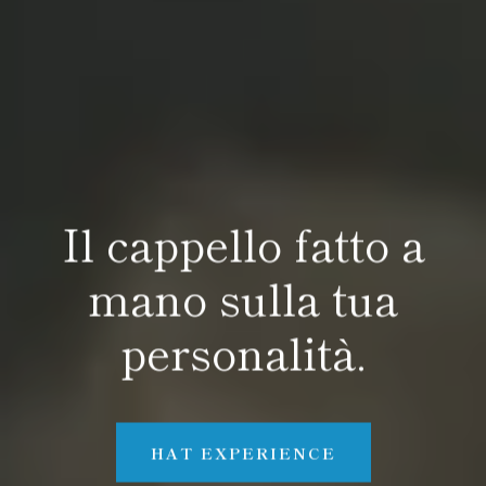
Impara le tecniche e
Il cappello fatto a
crea il cappello con
mano sulla tua
le tue mani.
personalità.
HAT EXPERIENCE