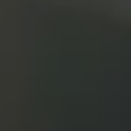
VIA ENRICO FERMI, 35, CODIGORO, FE
+39 348 0983645
INFO@ROBERTOLUCCHI.COM
P.IVA: 02059680385
SPEDIZIONI
TERMINI DI SERVIZIO
PRIVACY POLICY
RESI E RIMBORSI
ENTRA A FAR PARTE DELLA
HAT FAMILY!
ISCRIVITI